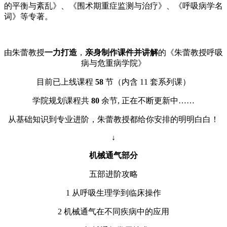
的平衡与紊乱》、《围术期重症监测与治疗》、《呼吸病学名
词》等专著。
由朱蕾教授
一力打造
，
亲身制作课件并讲解
的《朱蕾教授呼吸
病与危重病学院》
目前已上线课程
58
节（内含 11 套系列课）
学院规划课程共
80
余节, 正在不断更新中……
从基础知识到专业进阶，朱蕾教授都给你安排的明明白白！
↓
机械通气部分
五部进阶攻略
1 从呼吸生理学到临床操作
2 机械通气在不同疾病中的应用