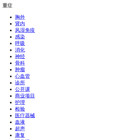
重症
胸外
肾内
风湿免疫
感染
呼吸
消化
神经
骨科
肿瘤
心血管
诊所
公开课
商业项目
护理
检验
医疗器械
血液
超声
康复