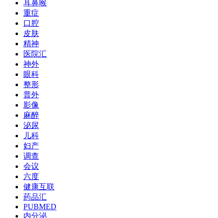
耳鼻喉
重症
口腔
皮肤
精神
医院汇
神外
眼科
整形
普外
影像
麻醉
泌尿
儿科
妇产
调查
会议
六度
健康互联
药品汇
PUBMED
内分泌